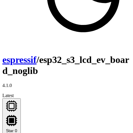
espressif
/esp32_s3_lcd_ev_boar
d_noglib
4.1.0
Latest
Star
0